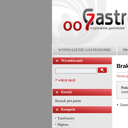
wyposażenie gastronomii
WYPOSAŻENIE GASTRONOMII
PR
Wyszukiwanie
Bra
Strona 
więcej opcji
Poda
Koszyk
Jeże
Koszyk jest pusty
Zainte
Kategorie
YatoGastro
Higiena