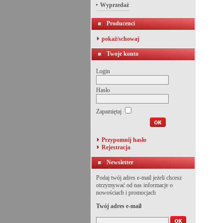
Wyprzedaż
Producenci
pokaż/schowaj
Twoje konto
Login
Hasło
Zapamiętaj
Przypomnij hasło
Rejestracja
Newsletter
Podaj twój adres e-mail jeżeli chcesz
otrzymywać od nas informacje o
nowościach i promocjach
Twój adres e-mail