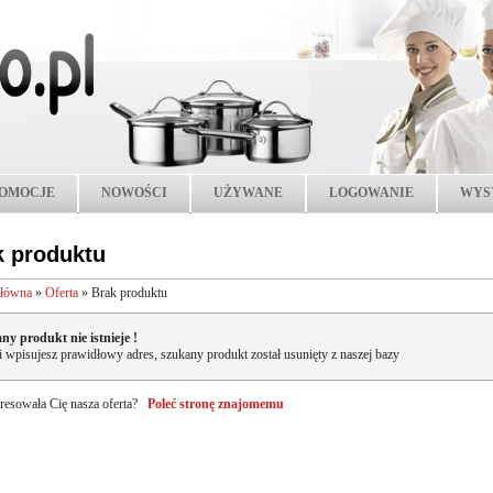
OMOCJE
NOWOŚCI
UŻYWANE
LOGOWANIE
WYS
k produktu
główna
»
Oferta
»
Brak produktu
ny produkt nie istnieje !
li wpisujesz prawidłowy adres, szukany produkt został usunięty z naszej bazy
resowała Cię nasza oferta?
Poleć stronę znajomemu