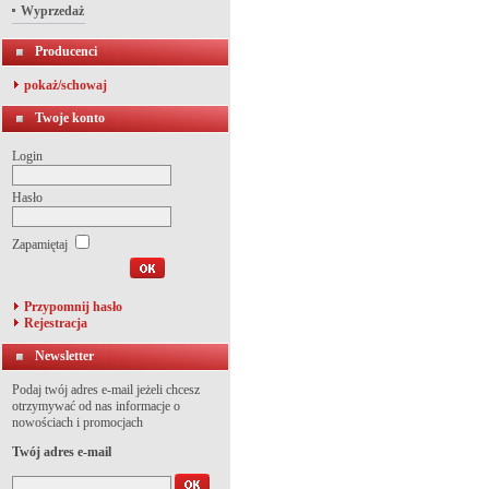
Wyprzedaż
Producenci
pokaż/schowaj
Twoje konto
Login
Hasło
Zapamiętaj
Przypomnij hasło
Rejestracja
Newsletter
Podaj twój adres e-mail jeżeli chcesz
otrzymywać od nas informacje o
nowościach i promocjach
Twój adres e-mail