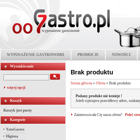
wyposażenie gastronomii
WYPOSAŻENIE GASTRONOMII
PROMOCJE
NOWOŚCI
Wyszukiwanie
Brak produktu
Strona główna
»
Oferta
»
Brak produktu
więcej opcji
Podany produkt nie istnieje !
Koszyk
Jeżeli wpisujesz prawidłowy adres, szukany
Koszyk jest pusty
Zainteresowała Cię nasza oferta?
Poleć st
Kategorie
YatoGastro
Higiena