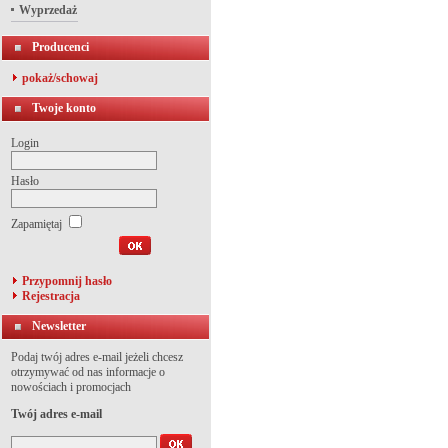
Wyprzedaż
Producenci
pokaż/schowaj
Twoje konto
Login
Hasło
Zapamiętaj
Przypomnij hasło
Rejestracja
Newsletter
Podaj twój adres e-mail jeżeli chcesz
otrzymywać od nas informacje o
nowościach i promocjach
Twój adres e-mail