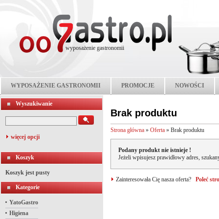
wyposażenie gastronomii
WYPOSAŻENIE GASTRONOMII
PROMOCJE
NOWOŚCI
Wyszukiwanie
Brak produktu
Strona główna
»
Oferta
»
Brak produktu
więcej opcji
Podany produkt nie istnieje !
Koszyk
Jeżeli wpisujesz prawidłowy adres, szukany
Koszyk jest pusty
Zainteresowała Cię nasza oferta?
Poleć st
Kategorie
YatoGastro
Higiena