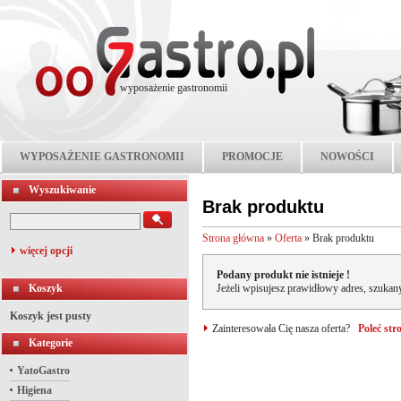
wyposażenie gastronomii
WYPOSAŻENIE GASTRONOMII
PROMOCJE
NOWOŚCI
Wyszukiwanie
Brak produktu
Strona główna
»
Oferta
»
Brak produktu
więcej opcji
Podany produkt nie istnieje !
Koszyk
Jeżeli wpisujesz prawidłowy adres, szukany
Koszyk jest pusty
Zainteresowała Cię nasza oferta?
Poleć st
Kategorie
YatoGastro
Higiena