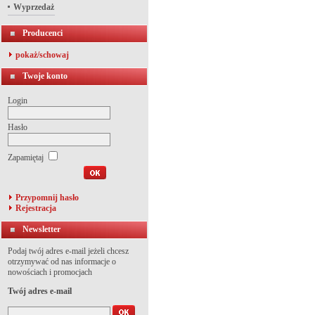
Wyprzedaż
Producenci
pokaż/schowaj
Twoje konto
Login
Hasło
Zapamiętaj
Przypomnij hasło
Rejestracja
Newsletter
Podaj twój adres e-mail jeżeli chcesz
otrzymywać od nas informacje o
nowościach i promocjach
Twój adres e-mail