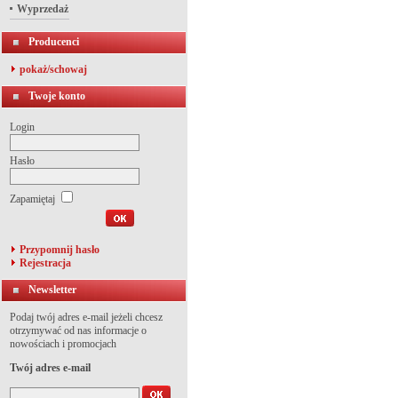
Wyprzedaż
Producenci
pokaż/schowaj
Twoje konto
Login
Hasło
Zapamiętaj
Przypomnij hasło
Rejestracja
Newsletter
Podaj twój adres e-mail jeżeli chcesz
otrzymywać od nas informacje o
nowościach i promocjach
Twój adres e-mail