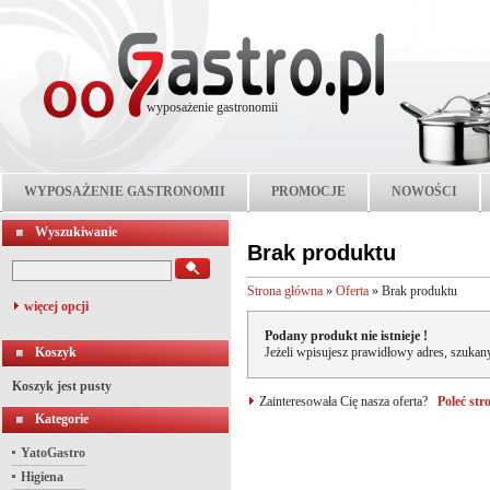
wyposażenie gastronomii
WYPOSAŻENIE GASTRONOMII
PROMOCJE
NOWOŚCI
Wyszukiwanie
Brak produktu
Strona główna
»
Oferta
»
Brak produktu
więcej opcji
Podany produkt nie istnieje !
Koszyk
Jeżeli wpisujesz prawidłowy adres, szukany
Koszyk jest pusty
Zainteresowała Cię nasza oferta?
Poleć st
Kategorie
YatoGastro
Higiena