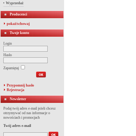
Wyprzedaż
Producenci
pokaż/schowaj
Twoje konto
Login
Hasło
Zapamiętaj
Przypomnij hasło
Rejestracja
Newsletter
Podaj twój adres e-mail jeżeli chcesz
otrzymywać od nas informacje o
nowościach i promocjach
Twój adres e-mail