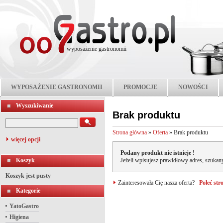
wyposażenie gastronomii
WYPOSAŻENIE GASTRONOMII
PROMOCJE
NOWOŚCI
Wyszukiwanie
Brak produktu
Strona główna
»
Oferta
»
Brak produktu
więcej opcji
Podany produkt nie istnieje !
Koszyk
Jeżeli wpisujesz prawidłowy adres, szukany
Koszyk jest pusty
Zainteresowała Cię nasza oferta?
Poleć st
Kategorie
YatoGastro
Higiena