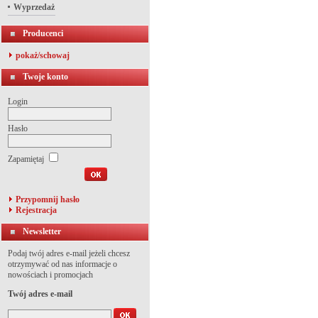
Wyprzedaż
Producenci
pokaż/schowaj
Twoje konto
Login
Hasło
Zapamiętaj
Przypomnij hasło
Rejestracja
Newsletter
Podaj twój adres e-mail jeżeli chcesz
otrzymywać od nas informacje o
nowościach i promocjach
Twój adres e-mail