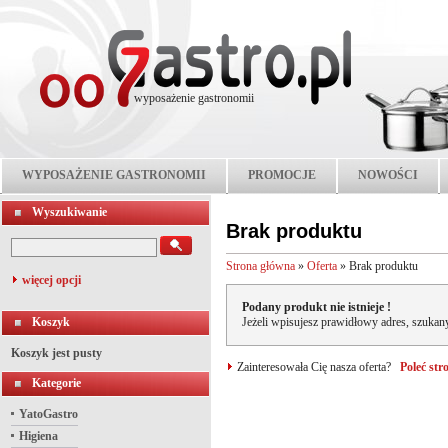
wyposażenie gastronomii
WYPOSAŻENIE GASTRONOMII
PROMOCJE
NOWOŚCI
Wyszukiwanie
Brak produktu
Strona główna
»
Oferta
»
Brak produktu
więcej opcji
Podany produkt nie istnieje !
Koszyk
Jeżeli wpisujesz prawidłowy adres, szukany
Koszyk jest pusty
Zainteresowała Cię nasza oferta?
Poleć st
Kategorie
YatoGastro
Higiena