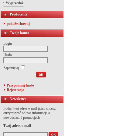
Wyprzedaż
Producenci
pokaż/schowaj
Twoje konto
Login
Hasło
Zapamiętaj
Przypomnij hasło
Rejestracja
Newsletter
Podaj twój adres e-mail jeżeli chcesz
otrzymywać od nas informacje o
nowościach i promocjach
Twój adres e-mail