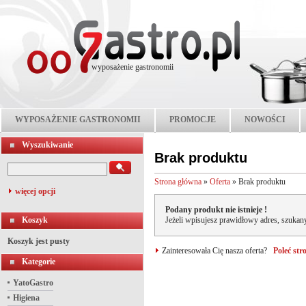
wyposażenie gastronomii
WYPOSAŻENIE GASTRONOMII
PROMOCJE
NOWOŚCI
Wyszukiwanie
Brak produktu
Strona główna
»
Oferta
»
Brak produktu
więcej opcji
Podany produkt nie istnieje !
Koszyk
Jeżeli wpisujesz prawidłowy adres, szukany
Koszyk jest pusty
Zainteresowała Cię nasza oferta?
Poleć st
Kategorie
YatoGastro
Higiena