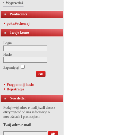
Wyprzedaż
Producenci
pokaż/schowaj
Twoje konto
Login
Hasło
Zapamiętaj
Przypomnij hasło
Rejestracja
Newsletter
Podaj twój adres e-mail jeżeli chcesz
otrzymywać od nas informacje o
nowościach i promocjach
Twój adres e-mail