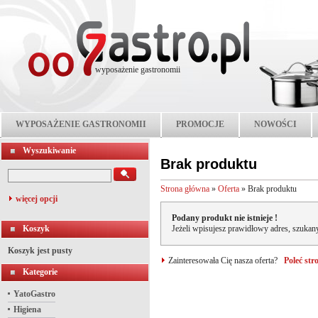
wyposażenie gastronomii
WYPOSAŻENIE GASTRONOMII
PROMOCJE
NOWOŚCI
Wyszukiwanie
Brak produktu
Strona główna
»
Oferta
»
Brak produktu
więcej opcji
Podany produkt nie istnieje !
Koszyk
Jeżeli wpisujesz prawidłowy adres, szukany
Koszyk jest pusty
Zainteresowała Cię nasza oferta?
Poleć st
Kategorie
YatoGastro
Higiena