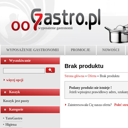
wyposażenie gastronomii
WYPOSAŻENIE GASTRONOMII
PROMOCJE
NOWOŚCI
Wyszukiwanie
Brak produktu
Strona główna
»
Oferta
»
Brak produktu
więcej opcji
Podany produkt nie istnieje !
Koszyk
Jeżeli wpisujesz prawidłowy adres, szukany
Koszyk jest pusty
Zainteresowała Cię nasza oferta?
Poleć st
Kategorie
YatoGastro
Higiena