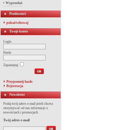
Wyprzedaż
Producenci
pokaż/schowaj
Twoje konto
Login
Hasło
Zapamiętaj
Przypomnij hasło
Rejestracja
Newsletter
Podaj twój adres e-mail jeżeli chcesz
otrzymywać od nas informacje o
nowościach i promocjach
Twój adres e-mail