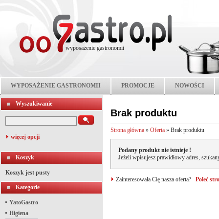
wyposażenie gastronomii
WYPOSAŻENIE GASTRONOMII
PROMOCJE
NOWOŚCI
Wyszukiwanie
Brak produktu
Strona główna
»
Oferta
»
Brak produktu
więcej opcji
Podany produkt nie istnieje !
Koszyk
Jeżeli wpisujesz prawidłowy adres, szukany
Koszyk jest pusty
Zainteresowała Cię nasza oferta?
Poleć st
Kategorie
YatoGastro
Higiena