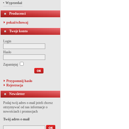
Wyprzedaż
Producenci
pokaż/schowaj
Twoje konto
Login
Hasło
Zapamiętaj
Przypomnij hasło
Rejestracja
Newsletter
Podaj twój adres e-mail jeżeli chcesz
otrzymywać od nas informacje o
nowościach i promocjach
Twój adres e-mail