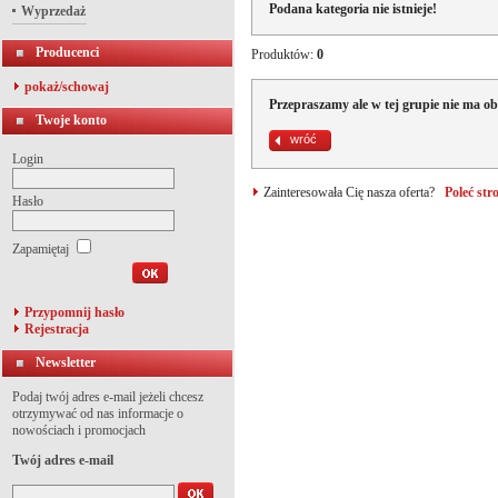
Podana kategoria nie istnieje!
Wyprzedaż
Producenci
Produktów:
0
pokaż/schowaj
Przepraszamy ale w tej grupie nie ma o
Twoje konto
wróć
Login
Zainteresowała Cię nasza oferta?
Poleć st
Hasło
Zapamiętaj
Przypomnij hasło
Rejestracja
Newsletter
Podaj twój adres e-mail jeżeli chcesz
otrzymywać od nas informacje o
nowościach i promocjach
Twój adres e-mail