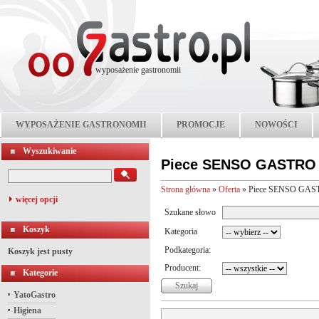
wyposażenie gastronomii
WYPOSAŻENIE GASTRONOMII
PROMOCJE
NOWOŚCI
Wyszukiwanie
Piece SENSO GASTRO
Strona główna
»
Oferta
»
Piece SENSO GA
więcej opcji
Szukane słowo
Koszyk
Kategoria
Podkategoria:
Koszyk jest pusty
Producent:
Kategorie
YatoGastro
Higiena