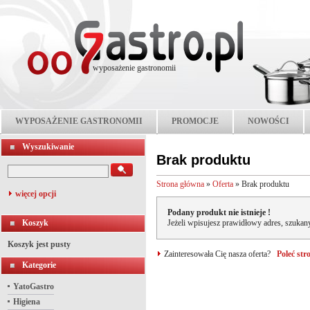
wyposażenie gastronomii
WYPOSAŻENIE GASTRONOMII
PROMOCJE
NOWOŚCI
Wyszukiwanie
Brak produktu
Strona główna
»
Oferta
»
Brak produktu
więcej opcji
Podany produkt nie istnieje !
Koszyk
Jeżeli wpisujesz prawidłowy adres, szukany
Koszyk jest pusty
Zainteresowała Cię nasza oferta?
Poleć st
Kategorie
YatoGastro
Higiena