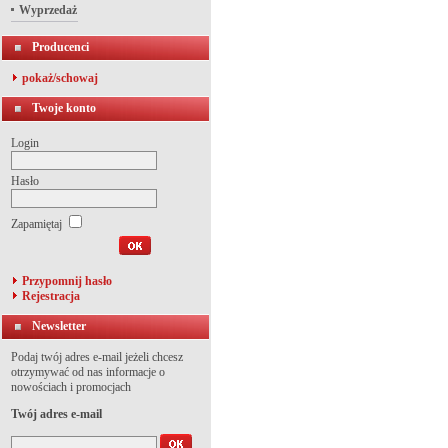
Wyprzedaż
Producenci
pokaż/schowaj
Twoje konto
Login
Hasło
Zapamiętaj
Przypomnij hasło
Rejestracja
Newsletter
Podaj twój adres e-mail jeżeli chcesz
otrzymywać od nas informacje o
nowościach i promocjach
Twój adres e-mail