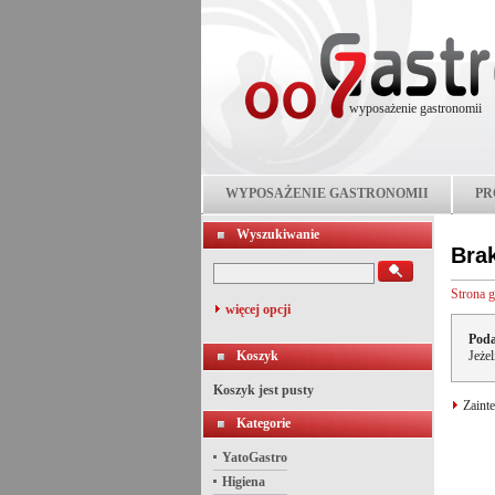
wyposażenie gastronomii
WYPOSAŻENIE GASTRONOMII
PR
Wyszukiwanie
Bra
Strona 
więcej opcji
Poda
Koszyk
Jeże
Koszyk jest pusty
Zainte
Kategorie
YatoGastro
Higiena