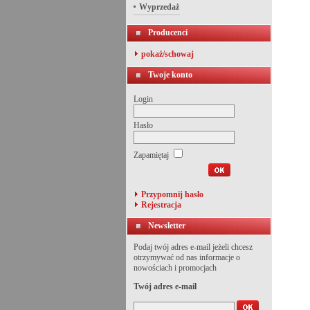
Wyprzedaż
Producenci
pokaż/schowaj
Twoje konto
Login
Hasło
Zapamiętaj
Przypomnij hasło
Rejestracja
Newsletter
Podaj twój adres e-mail jeżeli chcesz
otrzymywać od nas informacje o
nowościach i promocjach
Twój adres e-mail