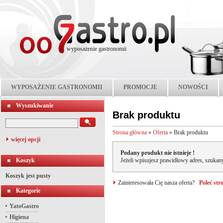
wyposażenie gastronomii
WYPOSAŻENIE GASTRONOMII
PROMOCJE
NOWOŚCI
Wyszukiwanie
Brak produktu
Strona główna
»
Oferta
»
Brak produktu
więcej opcji
Podany produkt nie istnieje !
Koszyk
Jeżeli wpisujesz prawidłowy adres, szukany
Koszyk jest pusty
Zainteresowała Cię nasza oferta?
Poleć st
Kategorie
YatoGastro
Higiena