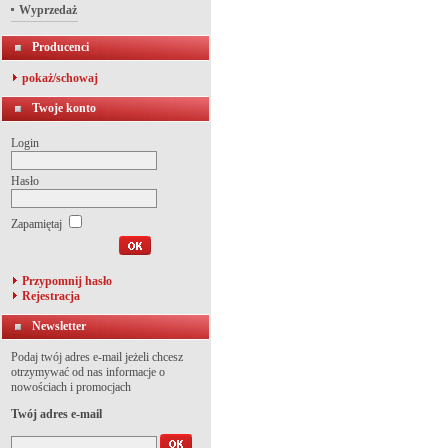
Wyprzedaż
Producenci
pokaż/schowaj
Twoje konto
Login
Hasło
Zapamiętaj
Przypomnij hasło
Rejestracja
Newsletter
Podaj twój adres e-mail jeżeli chcesz
otrzymywać od nas informacje o
nowościach i promocjach
Twój adres e-mail