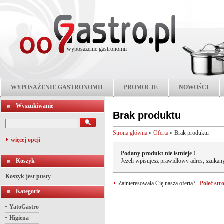
wyposażenie gastronomii
WYPOSAŻENIE GASTRONOMII
PROMOCJE
NOWOŚCI
Wyszukiwanie
Brak produktu
Strona główna
»
Oferta
»
Brak produktu
więcej opcji
Podany produkt nie istnieje !
Koszyk
Jeżeli wpisujesz prawidłowy adres, szukany
Koszyk jest pusty
Zainteresowała Cię nasza oferta?
Poleć st
Kategorie
YatoGastro
Higiena