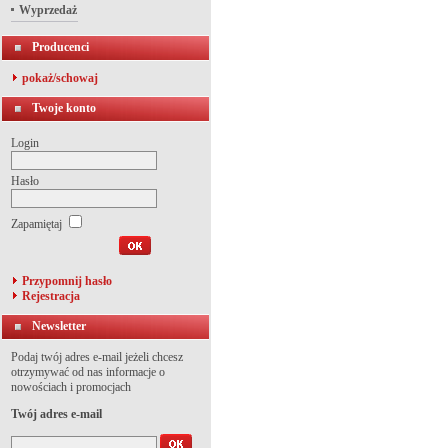
Wyprzedaż
Producenci
pokaż/schowaj
Twoje konto
Login
Hasło
Zapamiętaj
Przypomnij hasło
Rejestracja
Newsletter
Podaj twój adres e-mail jeżeli chcesz
otrzymywać od nas informacje o
nowościach i promocjach
Twój adres e-mail