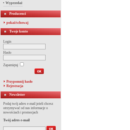
Wyprzedaż
Producenci
pokaż/schowaj
Twoje konto
Login
Hasło
Zapamiętaj
Przypomnij hasło
Rejestracja
Newsletter
Podaj twój adres e-mail jeżeli chcesz
otrzymywać od nas informacje o
nowościach i promocjach
Twój adres e-mail