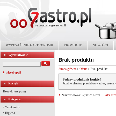
wyposażenie gastronomii
WYPOSAŻENIE GASTRONOMII
PROMOCJE
NOWOŚCI
Wyszukiwanie
Brak produktu
Strona główna
»
Oferta
»
Brak produktu
więcej opcji
Podany produkt nie istnieje !
Koszyk
Jeżeli wpisujesz prawidłowy adres, szukany
Koszyk jest pusty
Zainteresowała Cię nasza oferta?
Poleć st
Kategorie
YatoGastro
Higiena