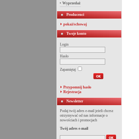
Wyprzedaż
Producenci
pokaż/schowaj
Twoje konto
Login
Hasło
Zapamiętaj
Przypomnij hasło
Rejestracja
Newsletter
Podaj twój adres e-mail jeżeli chcesz
otrzymywać od nas informacje o
nowościach i promocjach
Twój adres e-mail