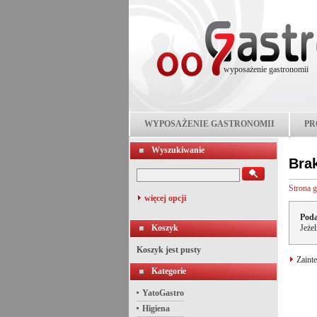
wyposażenie gastronomii
WYPOSAŻENIE GASTRONOMII
PR
Wyszukiwanie
Bra
Strona 
więcej opcji
Poda
Koszyk
Jeże
Koszyk jest pusty
Zainte
Kategorie
YatoGastro
Higiena