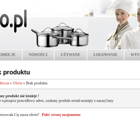
OMOCJE
NOWOŚCI
UŻYWANE
LOGOWANIE
WYS
k produktu
główna
»
Oferta
»
Brak produktu
ny produkt nie istnieje !
li wpisujesz prawidłowy adres, szukany produkt został usunięty z naszej bazy
resowała Cię nasza oferta?
Poleć stronę znajomemu