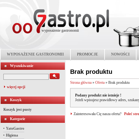
wyposażenie gastronomii
WYPOSAŻENIE GASTRONOMII
PROMOCJE
NOWOŚCI
Wyszukiwanie
Brak produktu
Strona główna
»
Oferta
»
Brak produktu
więcej opcji
Podany produkt nie istnieje !
Koszyk
Jeżeli wpisujesz prawidłowy adres, szukany
Koszyk jest pusty
Zainteresowała Cię nasza oferta?
Poleć st
Kategorie
YatoGastro
Higiena