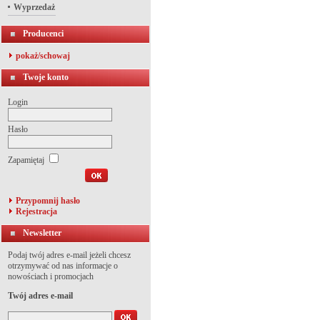
Wyprzedaż
Producenci
pokaż/schowaj
Twoje konto
Login
Hasło
Zapamiętaj
Przypomnij hasło
Rejestracja
Newsletter
Podaj twój adres e-mail jeżeli chcesz
otrzymywać od nas informacje o
nowościach i promocjach
Twój adres e-mail