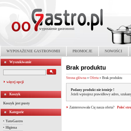
wyposażenie gastronomii
WYPOSAŻENIE GASTRONOMII
PROMOCJE
NOWOŚCI
Wyszukiwanie
Brak produktu
Strona główna
»
Oferta
»
Brak produktu
więcej opcji
Podany produkt nie istnieje !
Koszyk
Jeżeli wpisujesz prawidłowy adres, szukany
Koszyk jest pusty
Zainteresowała Cię nasza oferta?
Poleć st
Kategorie
YatoGastro
Higiena