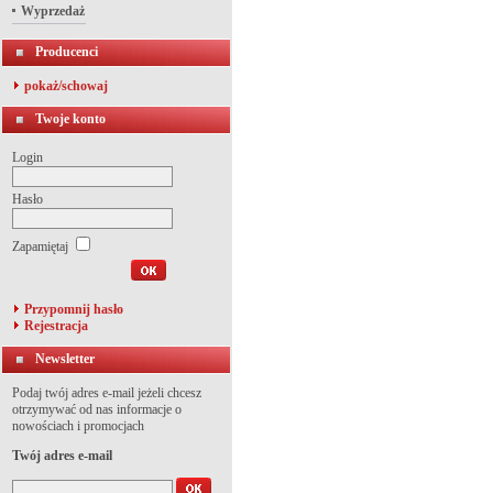
Wyprzedaż
Producenci
pokaż/schowaj
Twoje konto
Login
Hasło
Zapamiętaj
Przypomnij hasło
Rejestracja
Newsletter
Podaj twój adres e-mail jeżeli chcesz
otrzymywać od nas informacje o
nowościach i promocjach
Twój adres e-mail