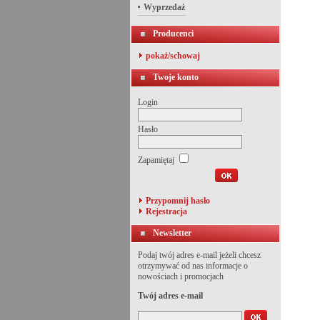
Wyprzedaż
Producenci
pokaż/schowaj
Twoje konto
Login
Hasło
Zapamiętaj
Przypomnij hasło
Rejestracja
Newsletter
Podaj twój adres e-mail jeżeli chcesz
otrzymywać od nas informacje o
nowościach i promocjach
Twój adres e-mail