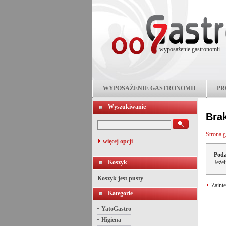
wyposażenie gastronomii
WYPOSAŻENIE GASTRONOMII
PR
Wyszukiwanie
Bra
Strona 
więcej opcji
Poda
Koszyk
Jeże
Koszyk jest pusty
Zainte
Kategorie
YatoGastro
Higiena