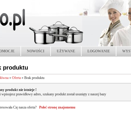
OMOCJE
NOWOŚCI
UŻYWANE
LOGOWANIE
WYS
k produktu
główna
»
Oferta
»
Brak produktu
ny produkt nie istnieje !
li wpisujesz prawidłowy adres, szukany produkt został usunięty z naszej bazy
resowała Cię nasza oferta?
Poleć stronę znajomemu