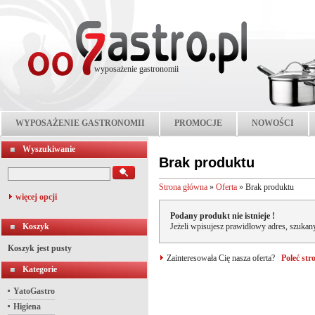
wyposażenie gastronomii
WYPOSAŻENIE GASTRONOMII
PROMOCJE
NOWOŚCI
Wyszukiwanie
Brak produktu
Strona główna
»
Oferta
»
Brak produktu
więcej opcji
Podany produkt nie istnieje !
Koszyk
Jeżeli wpisujesz prawidłowy adres, szukany
Koszyk jest pusty
Zainteresowała Cię nasza oferta?
Poleć st
Kategorie
YatoGastro
Higiena