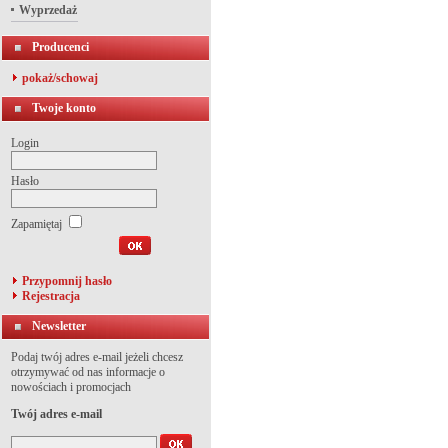
Wyprzedaż
Producenci
pokaż/schowaj
Twoje konto
Login
Hasło
Zapamiętaj
Przypomnij hasło
Rejestracja
Newsletter
Podaj twój adres e-mail jeżeli chcesz
otrzymywać od nas informacje o
nowościach i promocjach
Twój adres e-mail