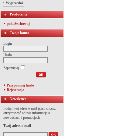
Wyprzedaż
Producenci
pokaż/schowaj
Twoje konto
Login
Hasło
Zapamiętaj
Przypomnij hasło
Rejestracja
Newsletter
Podaj twój adres e-mail jeżeli chcesz
otrzymywać od nas informacje o
nowościach i promocjach
Twój adres e-mail