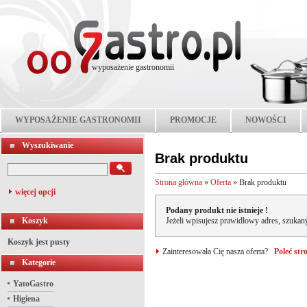
wyposażenie gastronomii
WYPOSAŻENIE GASTRONOMII
PROMOCJE
NOWOŚCI
Wyszukiwanie
Brak produktu
Strona główna
»
Oferta
»
Brak produktu
więcej opcji
Podany produkt nie istnieje !
Koszyk
Jeżeli wpisujesz prawidłowy adres, szukany
Koszyk jest pusty
Zainteresowała Cię nasza oferta?
Poleć st
Kategorie
YatoGastro
Higiena