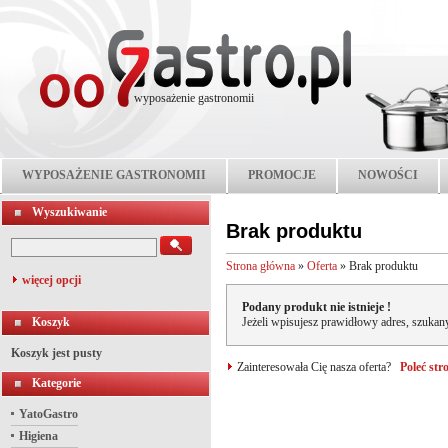
wyposażenie gastronomii
WYPOSAŻENIE GASTRONOMII
PROMOCJE
NOWOŚCI
Wyszukiwanie
Brak produktu
Strona główna
»
Oferta
»
Brak produktu
więcej opcji
Podany produkt nie istnieje !
Koszyk
Jeżeli wpisujesz prawidłowy adres, szukany
Koszyk jest pusty
Zainteresowała Cię nasza oferta?
Poleć st
Kategorie
YatoGastro
Higiena