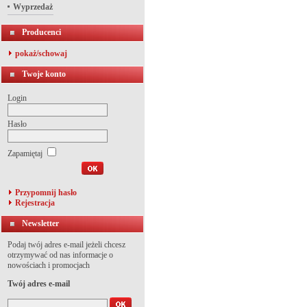
Wyprzedaż
Producenci
pokaż/schowaj
Twoje konto
Login
Hasło
Zapamiętaj
Przypomnij hasło
Rejestracja
Newsletter
Podaj twój adres e-mail jeżeli chcesz
otrzymywać od nas informacje o
nowościach i promocjach
Twój adres e-mail