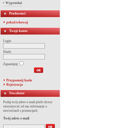
Wyprzedaż
Producenci
pokaż/schowaj
Twoje konto
Login
Hasło
Zapamiętaj
Przypomnij hasło
Rejestracja
Newsletter
Podaj twój adres e-mail jeżeli chcesz
otrzymywać od nas informacje o
nowościach i promocjach
Twój adres e-mail