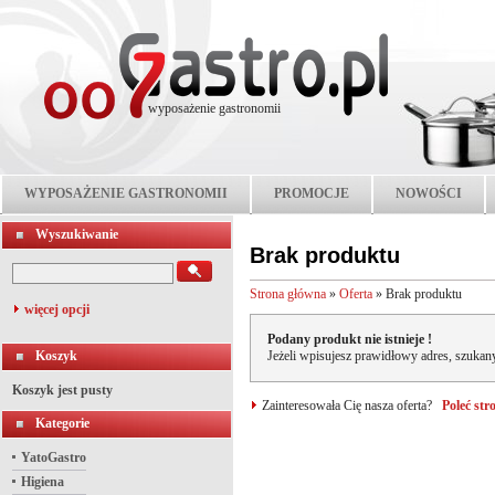
wyposażenie gastronomii
WYPOSAŻENIE GASTRONOMII
PROMOCJE
NOWOŚCI
Wyszukiwanie
Brak produktu
Strona główna
»
Oferta
»
Brak produktu
więcej opcji
Podany produkt nie istnieje !
Koszyk
Jeżeli wpisujesz prawidłowy adres, szukany
Koszyk jest pusty
Zainteresowała Cię nasza oferta?
Poleć st
Kategorie
YatoGastro
Higiena