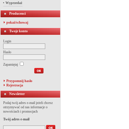
Wyprzedaż
Producenci
pokaż/schowaj
Twoje konto
Login
Hasło
Zapamiętaj
Przypomnij hasło
Rejestracja
Newsletter
Podaj twój adres e-mail jeżeli chcesz
otrzymywać od nas informacje o
nowościach i promocjach
Twój adres e-mail