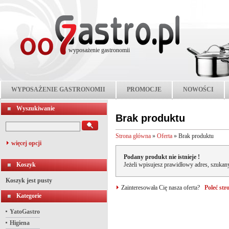
wyposażenie gastronomii
WYPOSAŻENIE GASTRONOMII
PROMOCJE
NOWOŚCI
Wyszukiwanie
Brak produktu
Strona główna
»
Oferta
»
Brak produktu
więcej opcji
Podany produkt nie istnieje !
Koszyk
Jeżeli wpisujesz prawidłowy adres, szukany
Koszyk jest pusty
Zainteresowała Cię nasza oferta?
Poleć st
Kategorie
YatoGastro
Higiena