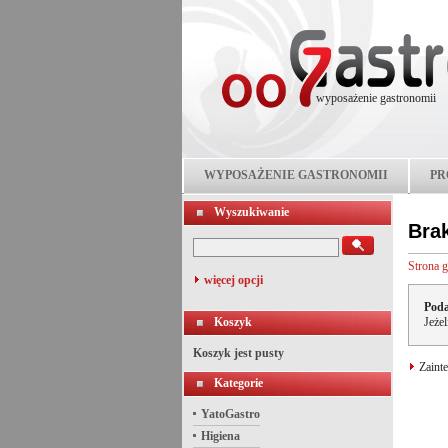
wyposażenie gastronomii
WYPOSAŻENIE GASTRONOMII
PR
Wyszukiwanie
Bra
Strona 
więcej opcji
Poda
Koszyk
Jeże
Koszyk jest pusty
Zainte
Kategorie
YatoGastro
Higiena