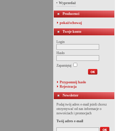
Wyprzedaż
Producenci
pokaż/schowaj
Twoje konto
Login
Hasło
Zapamiętaj
Przypomnij hasło
Rejestracja
Newsletter
Podaj twój adres e-mail jeżeli chcesz
otrzymywać od nas informacje o
nowościach i promocjach
Twój adres e-mail