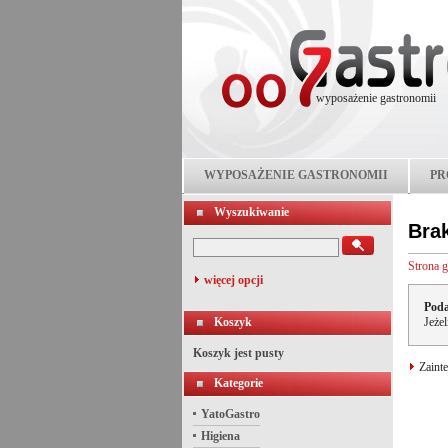
wyposażenie gastronomii
WYPOSAŻENIE GASTRONOMII
PR
Wyszukiwanie
Bra
Strona 
więcej opcji
Poda
Koszyk
Jeże
Koszyk jest pusty
Zainte
Kategorie
YatoGastro
Higiena