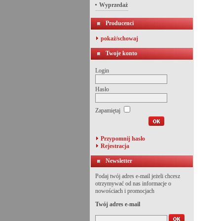
Wyprzedaż
Producenci
pokaż/schowaj
Twoje konto
Login
Hasło
Zapamiętaj
Przypomnij hasło
Rejestracja
Newsletter
Podaj twój adres e-mail jeżeli chcesz
otrzymywać od nas informacje o
nowościach i promocjach
Twój adres e-mail