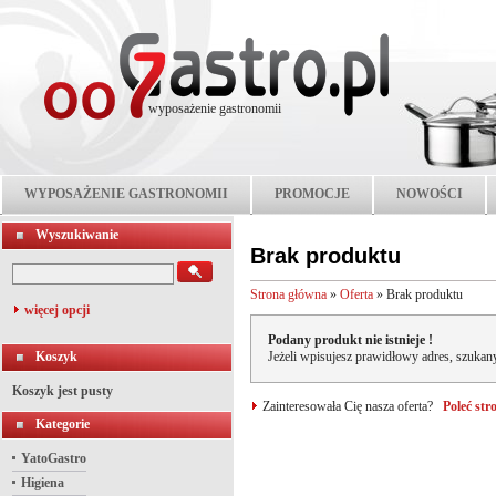
wyposażenie gastronomii
WYPOSAŻENIE GASTRONOMII
PROMOCJE
NOWOŚCI
Wyszukiwanie
Brak produktu
Strona główna
»
Oferta
»
Brak produktu
więcej opcji
Podany produkt nie istnieje !
Koszyk
Jeżeli wpisujesz prawidłowy adres, szukany
Koszyk jest pusty
Zainteresowała Cię nasza oferta?
Poleć st
Kategorie
YatoGastro
Higiena