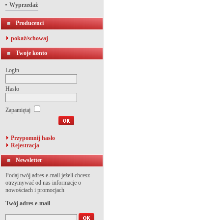
Wyprzedaż
Producenci
pokaż/schowaj
Twoje konto
Login
Hasło
Zapamiętaj
Przypomnij hasło
Rejestracja
Newsletter
Podaj twój adres e-mail jeżeli chcesz
otrzymywać od nas informacje o
nowościach i promocjach
Twój adres e-mail