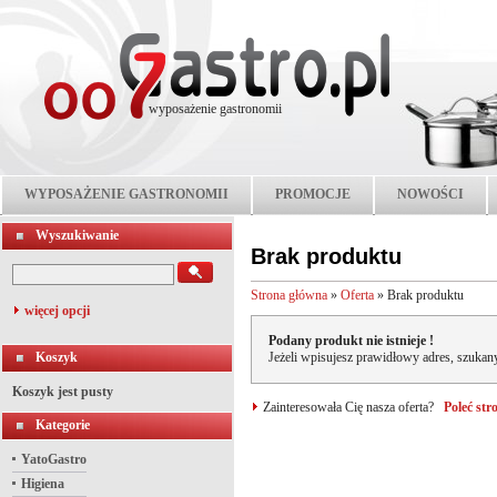
wyposażenie gastronomii
WYPOSAŻENIE GASTRONOMII
PROMOCJE
NOWOŚCI
Wyszukiwanie
Brak produktu
Strona główna
»
Oferta
»
Brak produktu
więcej opcji
Podany produkt nie istnieje !
Koszyk
Jeżeli wpisujesz prawidłowy adres, szukany
Koszyk jest pusty
Zainteresowała Cię nasza oferta?
Poleć st
Kategorie
YatoGastro
Higiena