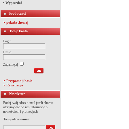
Wyprzedaż
Producenci
pokaż/schowaj
Twoje konto
Login
Hasło
Zapamiętaj
Przypomnij hasło
Rejestracja
Newsletter
Podaj twój adres e-mail jeżeli chcesz
otrzymywać od nas informacje o
nowościach i promocjach
Twój adres e-mail