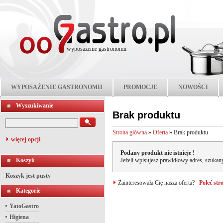
wyposażenie gastronomii
WYPOSAŻENIE GASTRONOMII
PROMOCJE
NOWOŚCI
Wyszukiwanie
Brak produktu
Strona główna
»
Oferta
»
Brak produktu
więcej opcji
Podany produkt nie istnieje !
Koszyk
Jeżeli wpisujesz prawidłowy adres, szukany
Koszyk jest pusty
Zainteresowała Cię nasza oferta?
Poleć st
Kategorie
YatoGastro
Higiena