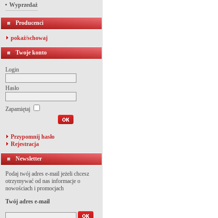
Wyprzedaż
Producenci
pokaż/schowaj
Twoje konto
Login
Hasło
Zapamiętaj
Przypomnij hasło
Rejestracja
Newsletter
Podaj twój adres e-mail jeżeli chcesz
otrzymywać od nas informacje o
nowościach i promocjach
Twój adres e-mail