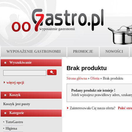
wyposażenie gastronomii
WYPOSAŻENIE GASTRONOMII
PROMOCJE
NOWOŚCI
Wyszukiwanie
Brak produktu
Strona główna
»
Oferta
»
Brak produktu
więcej opcji
Podany produkt nie istnieje !
Koszyk
Jeżeli wpisujesz prawidłowy adres, szukany
Koszyk jest pusty
Zainteresowała Cię nasza oferta?
Poleć st
Kategorie
YatoGastro
Higiena