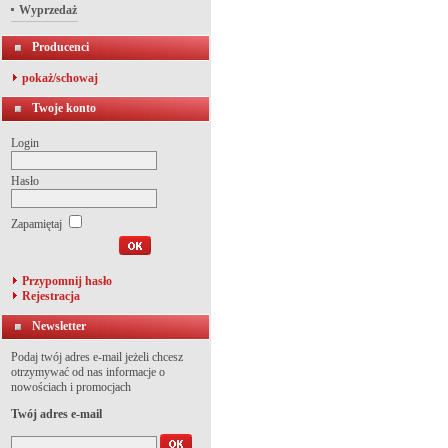
Wyprzedaż
Producenci
pokaż/schowaj
Twoje konto
Login
Hasło
Zapamiętaj
Przypomnij hasło
Rejestracja
Newsletter
Podaj twój adres e-mail jeżeli chcesz
otrzymywać od nas informacje o
nowościach i promocjach
Twój adres e-mail