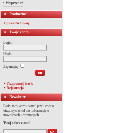
Wyprzedaż
Producenci
pokaż/schowaj
Twoje konto
Login
Hasło
Zapamiętaj
Przypomnij hasło
Rejestracja
Newsletter
Podaj twój adres e-mail jeżeli chcesz
otrzymywać od nas informacje o
nowościach i promocjach
Twój adres e-mail