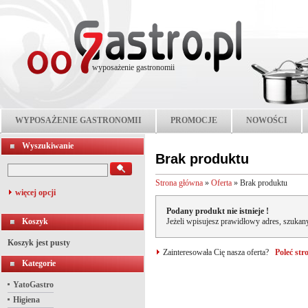
wyposażenie gastronomii
WYPOSAŻENIE GASTRONOMII
PROMOCJE
NOWOŚCI
Wyszukiwanie
Brak produktu
Strona główna
»
Oferta
»
Brak produktu
więcej opcji
Podany produkt nie istnieje !
Koszyk
Jeżeli wpisujesz prawidłowy adres, szukany
Koszyk jest pusty
Zainteresowała Cię nasza oferta?
Poleć st
Kategorie
YatoGastro
Higiena