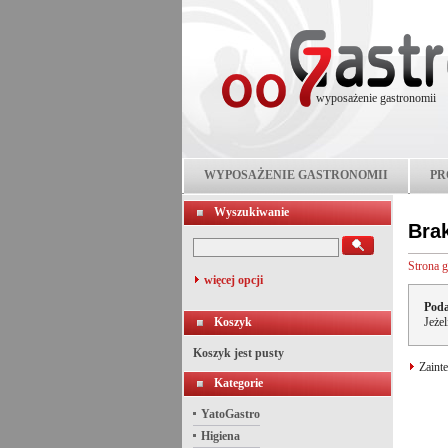
wyposażenie gastronomii
WYPOSAŻENIE GASTRONOMII
PR
Wyszukiwanie
Bra
Strona 
więcej opcji
Poda
Koszyk
Jeże
Koszyk jest pusty
Zainte
Kategorie
YatoGastro
Higiena