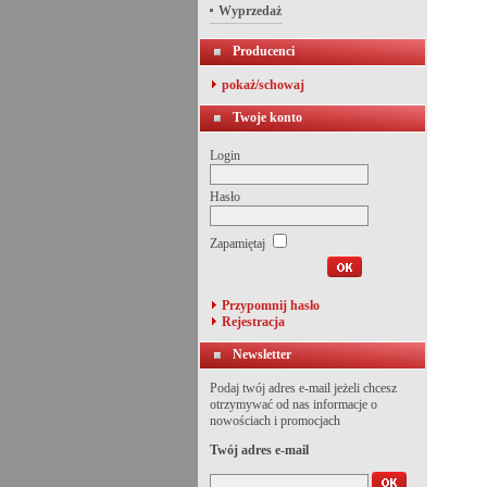
Wyprzedaż
Producenci
pokaż/schowaj
Twoje konto
Login
Hasło
Zapamiętaj
Przypomnij hasło
Rejestracja
Newsletter
Podaj twój adres e-mail jeżeli chcesz
otrzymywać od nas informacje o
nowościach i promocjach
Twój adres e-mail