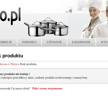
OMOCJE
NOWOŚCI
UŻYWANE
LOGOWANIE
WYS
k produktu
główna
»
Oferta
»
Brak produktu
ny produkt nie istnieje !
li wpisujesz prawidłowy adres, szukany produkt został usunięty z naszej bazy
resowała Cię nasza oferta?
Poleć stronę znajomemu