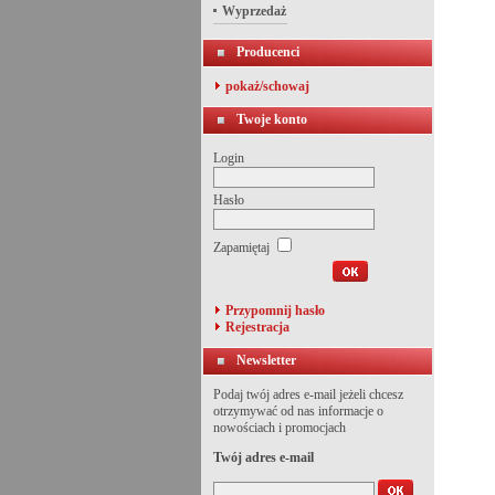
Wyprzedaż
Producenci
pokaż/schowaj
Twoje konto
Login
Hasło
Zapamiętaj
Przypomnij hasło
Rejestracja
Newsletter
Podaj twój adres e-mail jeżeli chcesz
otrzymywać od nas informacje o
nowościach i promocjach
Twój adres e-mail