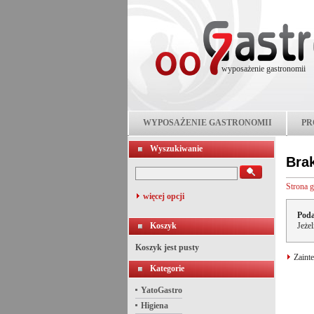
wyposażenie gastronomii
WYPOSAŻENIE GASTRONOMII
PR
Wyszukiwanie
Bra
Strona 
więcej opcji
Poda
Koszyk
Jeże
Koszyk jest pusty
Zainte
Kategorie
YatoGastro
Higiena