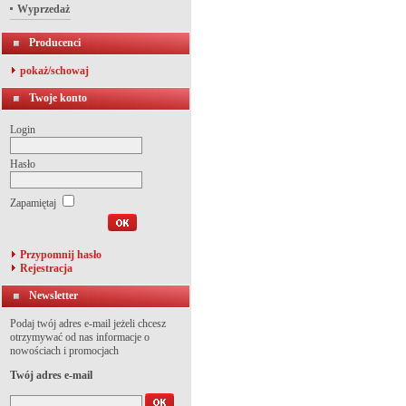
Wyprzedaż
Producenci
pokaż/schowaj
Twoje konto
Login
Hasło
Zapamiętaj
Przypomnij hasło
Rejestracja
Newsletter
Podaj twój adres e-mail jeżeli chcesz
otrzymywać od nas informacje o
nowościach i promocjach
Twój adres e-mail