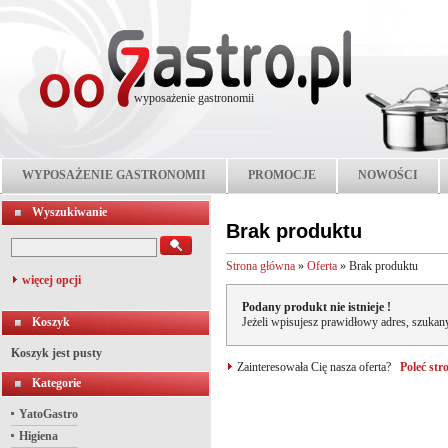
wyposażenie gastronomii
WYPOSAŻENIE GASTRONOMII
PROMOCJE
NOWOŚCI
Wyszukiwanie
Brak produktu
Strona główna
»
Oferta
»
Brak produktu
więcej opcji
Podany produkt nie istnieje !
Koszyk
Jeżeli wpisujesz prawidłowy adres, szukany
Koszyk jest pusty
Zainteresowała Cię nasza oferta?
Poleć st
Kategorie
YatoGastro
Higiena