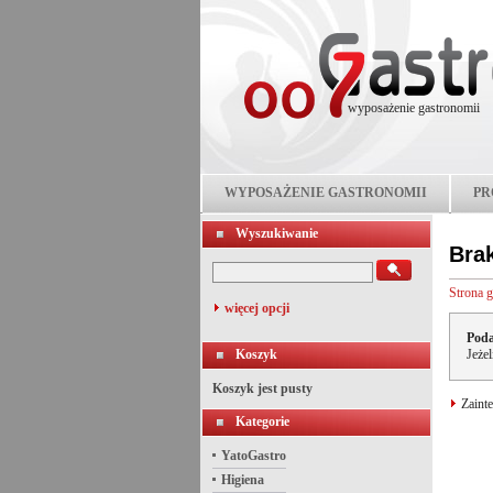
wyposażenie gastronomii
WYPOSAŻENIE GASTRONOMII
PR
Wyszukiwanie
Bra
Strona 
więcej opcji
Poda
Koszyk
Jeże
Koszyk jest pusty
Zainte
Kategorie
YatoGastro
Higiena