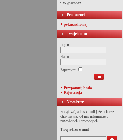
Wyprzedaż
Producenci
pokaż/schowaj
Twoje konto
Login
Hasło
Zapamiętaj
Przypomnij hasło
Rejestracja
Newsletter
Podaj twój adres e-mail jeżeli chcesz
otrzymywać od nas informacje o
nowościach i promocjach
Twój adres e-mail