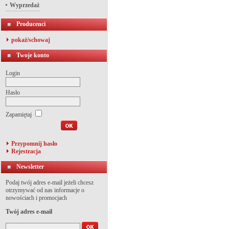
Wyprzedaż
Producenci
pokaż/schowaj
Twoje konto
Login
Hasło
Zapamiętaj
Przypomnij hasło
Rejestracja
Newsletter
Podaj twój adres e-mail jeżeli chcesz
otrzymywać od nas informacje o
nowościach i promocjach
Twój adres e-mail