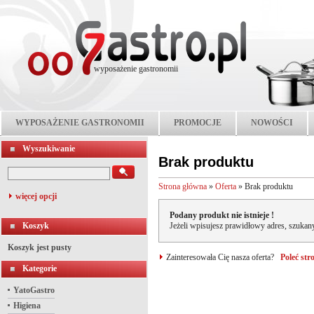
wyposażenie gastronomii
WYPOSAŻENIE GASTRONOMII
PROMOCJE
NOWOŚCI
Wyszukiwanie
Brak produktu
Strona główna
»
Oferta
»
Brak produktu
więcej opcji
Podany produkt nie istnieje !
Koszyk
Jeżeli wpisujesz prawidłowy adres, szukany
Koszyk jest pusty
Zainteresowała Cię nasza oferta?
Poleć st
Kategorie
YatoGastro
Higiena