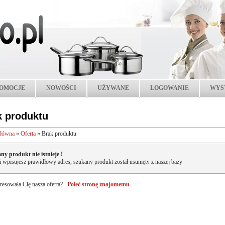
OMOCJE
NOWOŚCI
UŻYWANE
LOGOWANIE
WYS
k produktu
główna
»
Oferta
»
Brak produktu
ny produkt nie istnieje !
li wpisujesz prawidłowy adres, szukany produkt został usunięty z naszej bazy
resowała Cię nasza oferta?
Poleć stronę znajomemu