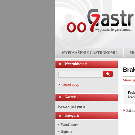
wyposażenie gastronomii
WYPOSAŻENIE GASTRONOMII
PR
Wyszukiwanie
Bra
Strona 
więcej opcji
Poda
Koszyk
Jeże
Koszyk jest pusty
Zainte
Kategorie
YatoGastro
Higiena