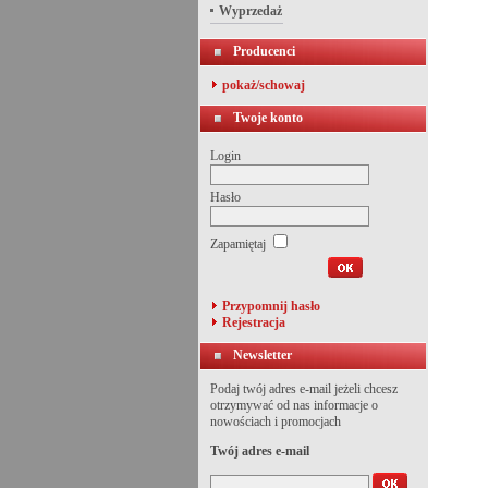
Wyprzedaż
Producenci
pokaż/schowaj
Twoje konto
Login
Hasło
Zapamiętaj
Przypomnij hasło
Rejestracja
Newsletter
Podaj twój adres e-mail jeżeli chcesz
otrzymywać od nas informacje o
nowościach i promocjach
Twój adres e-mail