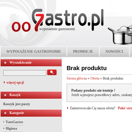
wyposażenie gastronomii
WYPOSAŻENIE GASTRONOMII
PROMOCJE
NOWOŚCI
Wyszukiwanie
Brak produktu
Strona główna
»
Oferta
»
Brak produktu
więcej opcji
Podany produkt nie istnieje !
Koszyk
Jeżeli wpisujesz prawidłowy adres, szukany
Koszyk jest pusty
Zainteresowała Cię nasza oferta?
Poleć st
Kategorie
YatoGastro
Higiena