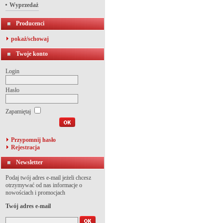
Wyprzedaż
Producenci
pokaż/schowaj
Twoje konto
Login
Hasło
Zapamiętaj
Przypomnij hasło
Rejestracja
Newsletter
Podaj twój adres e-mail jeżeli chcesz
otrzymywać od nas informacje o
nowościach i promocjach
Twój adres e-mail