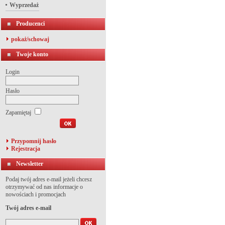
Wyprzedaż
Producenci
pokaż/schowaj
Twoje konto
Login
Hasło
Zapamiętaj
Przypomnij hasło
Rejestracja
Newsletter
Podaj twój adres e-mail jeżeli chcesz
otrzymywać od nas informacje o
nowościach i promocjach
Twój adres e-mail