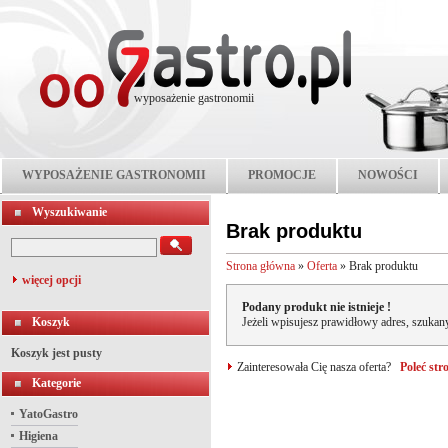
wyposażenie gastronomii
WYPOSAŻENIE GASTRONOMII
PROMOCJE
NOWOŚCI
Wyszukiwanie
Brak produktu
Strona główna
»
Oferta
»
Brak produktu
więcej opcji
Podany produkt nie istnieje !
Koszyk
Jeżeli wpisujesz prawidłowy adres, szukany
Koszyk jest pusty
Zainteresowała Cię nasza oferta?
Poleć st
Kategorie
YatoGastro
Higiena