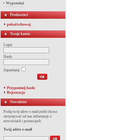
Wyprzedaż
Producenci
pokaż/schowaj
Twoje konto
Login
Hasło
Zapamiętaj
Przypomnij hasło
Rejestracja
Newsletter
Podaj twój adres e-mail jeżeli chcesz
otrzymywać od nas informacje o
nowościach i promocjach
Twój adres e-mail