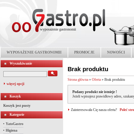
wyposażenie gastronomii
WYPOSAŻENIE GASTRONOMII
PROMOCJE
NOWOŚCI
Wyszukiwanie
Brak produktu
Strona główna
»
Oferta
»
Brak produktu
więcej opcji
Podany produkt nie istnieje !
Koszyk
Jeżeli wpisujesz prawidłowy adres, szukany
Koszyk jest pusty
Zainteresowała Cię nasza oferta?
Poleć st
Kategorie
YatoGastro
Higiena