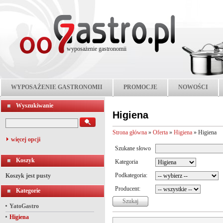
wyposażenie gastronomii
WYPOSAŻENIE GASTRONOMII
PROMOCJE
NOWOŚCI
Wyszukiwanie
Higiena
Strona główna
»
Oferta
»
Higiena
»
Higiena
więcej opcji
Szukane słowo
Koszyk
Kategoria
Podkategoria:
Koszyk jest pusty
Producent:
Kategorie
YatoGastro
Higiena