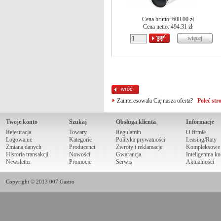
Cena brutto: 608.00 zł
Cena netto:
494.31
zł
wróć
Zainteresowała Cię nasza oferta?
Poleć st
Twoje konto
Szukaj
Obsługa klienta
Informacje
Rejestracja
Towary
Regulamin
O firmie
Logowanie
Kategorie
Polityka prywatności
Leasing/Raty
Zmiana danych
Producenci
Zwroty i reklamacje
Kompleksowe r
Historia transakcji
Nowości
Gwarancja
Inteligentna k
Newsletter
Promocje
Serwis
Aktualności
Copyright © 2013 007 Gastro