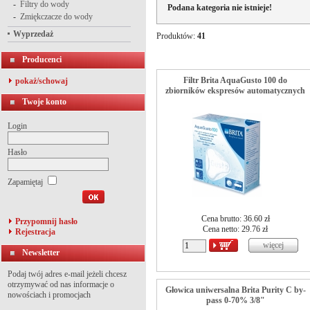
-
Filtry do wody
Podana kategoria nie istnieje!
-
Zmiękczacze do wody
Wyprzedaż
Produktów:
41
Producenci
Filtr Brita AquaGusto 100 do
pokaż/schowaj
zbiorników ekspresów automatycznych
Twoje konto
Login
Hasło
Zapamiętaj
Cena brutto: 36.60 zł
Przypomnij hasło
Cena netto:
29.76
zł
Rejestracja
Newsletter
Podaj twój adres e-mail jeżeli chcesz
otrzymywać od nas informacje o
Głowica uniwersalna Brita Purity C by-
nowościach i promocjach
pass 0-70% 3/8"