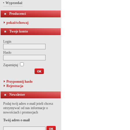
Wyprzedaż
Producenci
pokaż/schowaj
Twoje konto
Login
Hasło
Zapamiętaj
Przypomnij hasło
Rejestracja
Newsletter
Podaj twój adres e-mail jeżeli chcesz
otrzymywać od nas informacje o
nowościach i promocjach
Twój adres e-mail