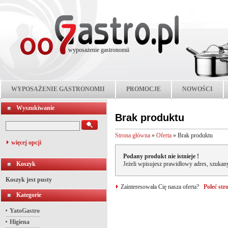
wyposażenie gastronomii
WYPOSAŻENIE GASTRONOMII
PROMOCJE
NOWOŚCI
Wyszukiwanie
Brak produktu
Strona główna
»
Oferta
»
Brak produktu
więcej opcji
Podany produkt nie istnieje !
Koszyk
Jeżeli wpisujesz prawidłowy adres, szukany
Koszyk jest pusty
Zainteresowała Cię nasza oferta?
Poleć st
Kategorie
YatoGastro
Higiena