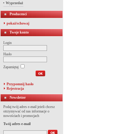
Wyprzedaż
Producenci
pokaż/schowaj
Twoje konto
Login
Hasło
Zapamiętaj
Przypomnij hasło
Rejestracja
Newsletter
Podaj twój adres e-mail jeżeli chcesz
otrzymywać od nas informacje o
nowościach i promocjach
Twój adres e-mail