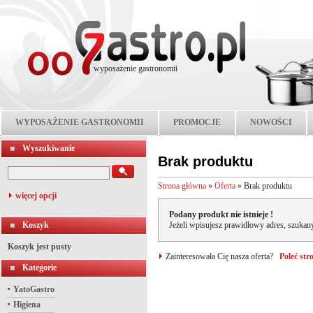
wyposażenie gastronomii
WYPOSAŻENIE GASTRONOMII
PROMOCJE
NOWOŚCI
Wyszukiwanie
Brak produktu
Strona główna
»
Oferta
»
Brak produktu
więcej opcji
Podany produkt nie istnieje !
Koszyk
Jeżeli wpisujesz prawidłowy adres, szukany
Koszyk jest pusty
Zainteresowała Cię nasza oferta?
Poleć st
Kategorie
YatoGastro
Higiena