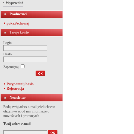
Wyprzedaż
Producenci
pokaż/schowaj
Twoje konto
Login
Hasło
Zapamiętaj
Przypomnij hasło
Rejestracja
Newsletter
Podaj twój adres e-mail jeżeli chcesz
otrzymywać od nas informacje o
nowościach i promocjach
Twój adres e-mail