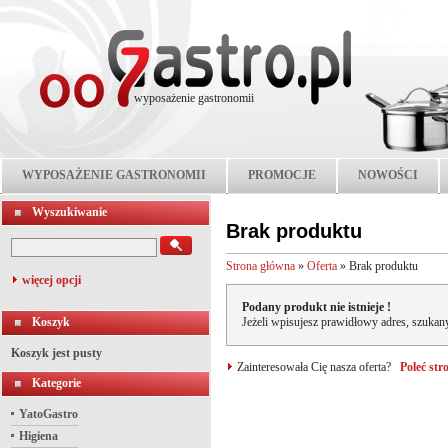
wyposażenie gastronomii
WYPOSAŻENIE GASTRONOMII
PROMOCJE
NOWOŚCI
Wyszukiwanie
Brak produktu
Strona główna
»
Oferta
»
Brak produktu
więcej opcji
Podany produkt nie istnieje !
Koszyk
Jeżeli wpisujesz prawidłowy adres, szukany
Koszyk jest pusty
Zainteresowała Cię nasza oferta?
Poleć st
Kategorie
YatoGastro
Higiena