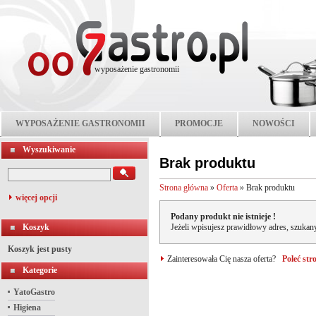
wyposażenie gastronomii
WYPOSAŻENIE GASTRONOMII
PROMOCJE
NOWOŚCI
Wyszukiwanie
Brak produktu
Strona główna
»
Oferta
»
Brak produktu
więcej opcji
Podany produkt nie istnieje !
Koszyk
Jeżeli wpisujesz prawidłowy adres, szukany
Koszyk jest pusty
Zainteresowała Cię nasza oferta?
Poleć st
Kategorie
YatoGastro
Higiena