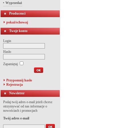
Wyprzedaż
Producenci
pokaż/schowaj
Twoje konto
Login
Hasło
Zapamiętaj
Przypomnij hasło
Rejestracja
Newsletter
Podaj twój adres e-mail jeżeli chcesz
otrzymywać od nas informacje o
nowościach i promocjach
Twój adres e-mail