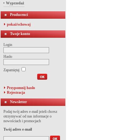
Wyprzedaż
Producenci
pokaż/schowaj
Twoje konto
Login
Hasło
Zapamiętaj
Przypomnij hasło
Rejestracja
Newsletter
Podaj twój adres e-mail jeżeli chcesz
otrzymywać od nas informacje o
nowościach i promocjach
Twój adres e-mail