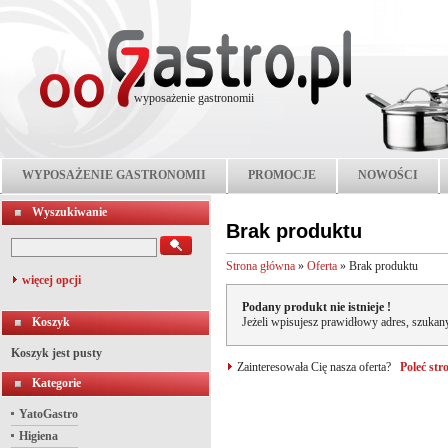
wyposażenie gastronomii
WYPOSAŻENIE GASTRONOMII
PROMOCJE
NOWOŚCI
Wyszukiwanie
Brak produktu
Strona główna
»
Oferta
»
Brak produktu
więcej opcji
Podany produkt nie istnieje !
Koszyk
Jeżeli wpisujesz prawidłowy adres, szukany
Koszyk jest pusty
Zainteresowała Cię nasza oferta?
Poleć st
Kategorie
YatoGastro
Higiena