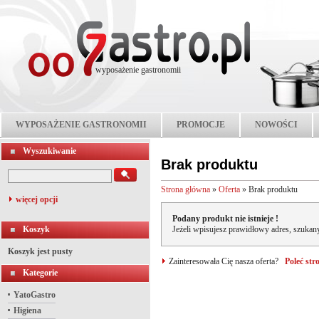
wyposażenie gastronomii
WYPOSAŻENIE GASTRONOMII
PROMOCJE
NOWOŚCI
Wyszukiwanie
Brak produktu
Strona główna
»
Oferta
»
Brak produktu
więcej opcji
Podany produkt nie istnieje !
Koszyk
Jeżeli wpisujesz prawidłowy adres, szukany
Koszyk jest pusty
Zainteresowała Cię nasza oferta?
Poleć st
Kategorie
YatoGastro
Higiena