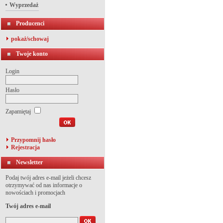
Wyprzedaż
Producenci
pokaż/schowaj
Twoje konto
Login
Hasło
Zapamiętaj
Przypomnij hasło
Rejestracja
Newsletter
Podaj twój adres e-mail jeżeli chcesz
otrzymywać od nas informacje o
nowościach i promocjach
Twój adres e-mail