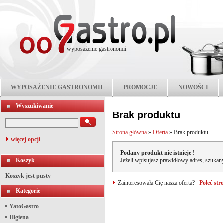
wyposażenie gastronomii
WYPOSAŻENIE GASTRONOMII
PROMOCJE
NOWOŚCI
Wyszukiwanie
Brak produktu
Strona główna
»
Oferta
»
Brak produktu
więcej opcji
Podany produkt nie istnieje !
Koszyk
Jeżeli wpisujesz prawidłowy adres, szukany
Koszyk jest pusty
Zainteresowała Cię nasza oferta?
Poleć st
Kategorie
YatoGastro
Higiena