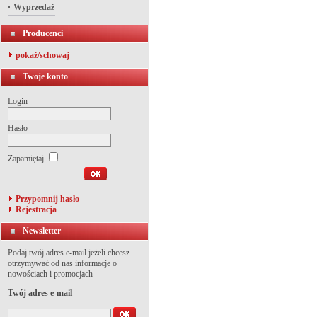
Wyprzedaż
Producenci
pokaż/schowaj
Twoje konto
Login
Hasło
Zapamiętaj
Przypomnij hasło
Rejestracja
Newsletter
Podaj twój adres e-mail jeżeli chcesz
otrzymywać od nas informacje o
nowościach i promocjach
Twój adres e-mail